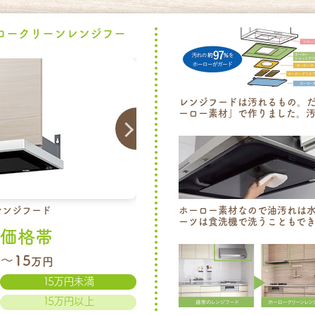
ロークリーンレンジフー
レンジフードは汚れるもの。
ーロー素材」で作りました。汚
レンジフード
ホーロー素材なので油汚れは水
ーツは食洗機で洗うこともでき
価格帯
～15
万円
15万円未満
15万円以上