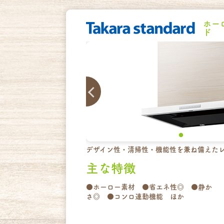
ホー
ド
デザイン性・清掃性・機能性を兼ね備えた
主な特徴
●ホーロー素材 ●省エネ性◎ ●静か
さ◎ ●コンロ連動機能 ほか