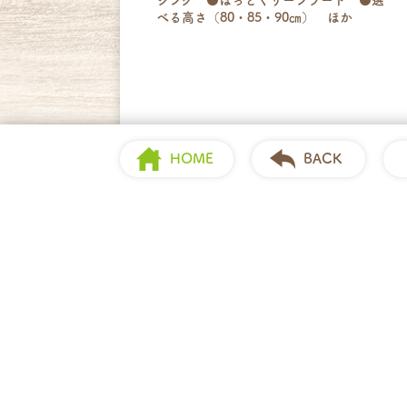
シンク ●ほっとくリーンフード ●選
べる高さ（80・85・90㎝） ほか
HOME
BACK