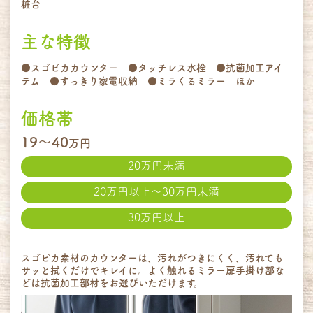
粧台
主な特徴
●スゴピカカウンター ●タッチレス水栓 ●抗菌加工アイ
テム ●すっきり家電収納 ●ミラくるミラー ほか
価格帯
19～40
万円
20万円未満
20万円以上～30万円未満
30万円以上
スゴピカ素材のカウンターは、汚れがつきにくく、汚れても
サッと拭くだけでキレイに。よく触れるミラー扉手掛け部な
どは抗菌加工部材をお選びいただけます。