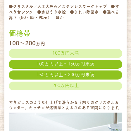
●クリスタル／人工大理石／ステンレスワークトップ ●す
べり台シンク ●水ほうき水栓 ●きれい除菌水 ●選べる
高さ（80・85・90㎝） ほか
価格帯
100～200
万円
100万円未満
100万円以上～150万円未満
150万円以上～200万円未満
200万円以上
すりガラスのような仕上げで滑らかな手触りのクリスタルカ
ウンター。キッチンが透明感と明るさのある空間になります。